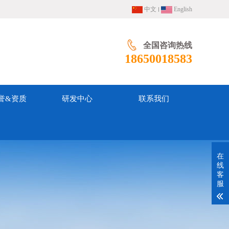
中文
English
全国咨询热线
18650018583
誉&资质
研发中心
联系我们
在
线
客
服