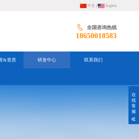
中文
English
全国咨询热线
18650018583
誉&资质
研发中心
联系我们
在
线
客
服